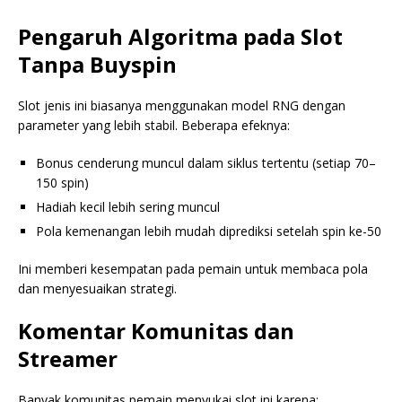
Pengaruh Algoritma pada Slot
Tanpa Buyspin
Slot jenis ini biasanya menggunakan model RNG dengan
parameter yang lebih stabil. Beberapa efeknya:
Bonus cenderung muncul dalam siklus tertentu (setiap 70–
150 spin)
Hadiah kecil lebih sering muncul
Pola kemenangan lebih mudah diprediksi setelah spin ke-50
Ini memberi kesempatan pada pemain untuk membaca pola
dan menyesuaikan strategi.
Komentar Komunitas dan
Streamer
Banyak komunitas pemain menyukai slot ini karena: