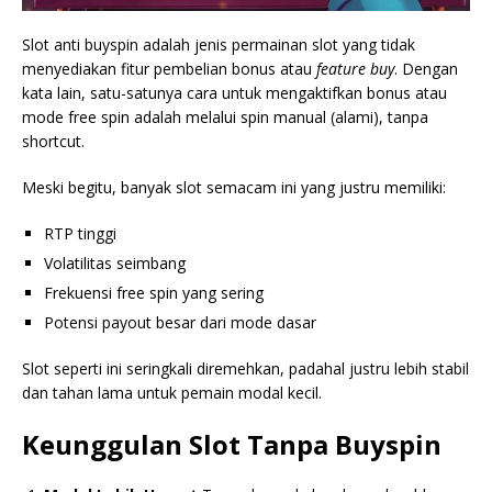
Slot anti buyspin adalah jenis permainan slot yang tidak
menyediakan fitur pembelian bonus atau
feature buy
. Dengan
kata lain, satu-satunya cara untuk mengaktifkan bonus atau
mode free spin adalah melalui spin manual (alami), tanpa
shortcut.
Meski begitu, banyak slot semacam ini yang justru memiliki:
RTP tinggi
Volatilitas seimbang
Frekuensi free spin yang sering
Potensi payout besar dari mode dasar
Slot seperti ini seringkali diremehkan, padahal justru lebih stabil
dan tahan lama untuk pemain modal kecil.
Keunggulan Slot Tanpa Buyspin