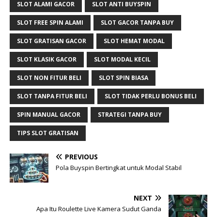
SLOT ALAMI GACOR
SLOT ANTI BUYSPIN
SLOT FREE SPIN ALAMI
SLOT GACOR TANPA BUY
SLOT GRATISAN GACOR
SLOT HEMAT MODAL
SLOT KLASIK GACOR
SLOT MODAL KECIL
SLOT NON FITUR BELI
SLOT SPIN BIASA
SLOT TANPA FITUR BELI
SLOT TIDAK PERLU BONUS BELI
SPIN MANUAL GACOR
STRATEGI TANPA BUY
TIPS SLOT GRATISAN
PREVIOUS
Pola Buyspin Bertingkat untuk Modal Stabil
NEXT
Apa Itu Roulette Live Kamera Sudut Ganda