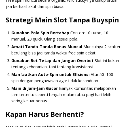
Free spin muncul secara organik. Wild sticky-nya cukup brutal
jika berhasil aktif dari spin biasa.
Strategi Main Slot Tanpa Buyspin
Gunakan Pola Spin Bertahap
Contoh: 10 turbo, 10
manual, 20 quick. Ulangi sesuai pola.
Amati Tanda-Tanda Bonus Muncul
Munculnya 2 scatter
berulang bisa jadi tanda waktu free spin dekat.
Gunakan Bet Tetap dan Jangan Overbet
Slot ini bukan
tentang keberanian, tapi tentang konsistensi.
Manfaatkan Auto-Spin untuk Efisiensi
Atur 50–100
spin dengan pengawasan agar tidak kecanduan.
Main di Jam-Jam Gacor
Banyak komunitas melaporkan
jam tertentu seperti tengah malam atau pagi hari lebih
sering keluar bonus.
Kapan Harus Berhenti?