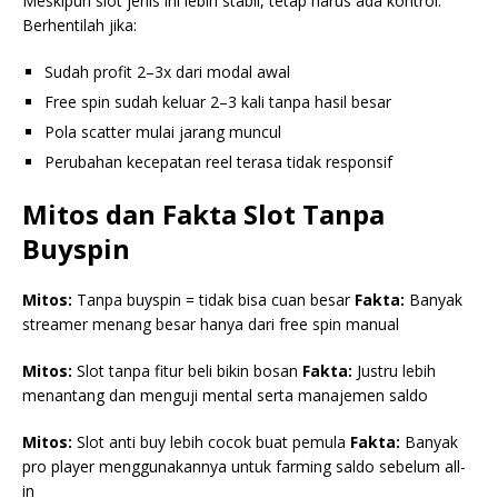
Meskipun slot jenis ini lebih stabil, tetap harus ada kontrol.
Berhentilah jika:
Sudah profit 2–3x dari modal awal
Free spin sudah keluar 2–3 kali tanpa hasil besar
Pola scatter mulai jarang muncul
Perubahan kecepatan reel terasa tidak responsif
Mitos dan Fakta Slot Tanpa
Buyspin
Mitos:
Tanpa buyspin = tidak bisa cuan besar
Fakta:
Banyak
streamer menang besar hanya dari free spin manual
Mitos:
Slot tanpa fitur beli bikin bosan
Fakta:
Justru lebih
menantang dan menguji mental serta manajemen saldo
Mitos:
Slot anti buy lebih cocok buat pemula
Fakta:
Banyak
pro player menggunakannya untuk farming saldo sebelum all-
in