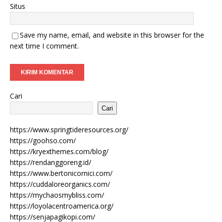
Situs
Save my name, email, and website in this browser for the
next time I comment.
Cari
Cari
https://www.springtideresources.org/
https://goohso.com/
https://kryexthemes.com/blog/
https://rendanggoreng.id/
https://www.bertonicornici.com/
https://cuddaloreorganics.com/
https://mychaosmybliss.com/
https://loyolacentroamerica.org/
https://senjapagikopi.com/