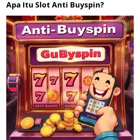
Apa Itu Slot Anti Buyspin?