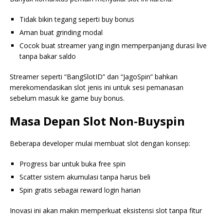
Tidak bikin tegang seperti buy bonus
Aman buat grinding modal
Cocok buat streamer yang ingin memperpanjang durasi live
tanpa bakar saldo
Streamer seperti “BangSlotID” dan “JagoSpin” bahkan
merekomendasikan slot jenis ini untuk sesi pemanasan
sebelum masuk ke game buy bonus.
Masa Depan Slot Non-Buyspin
Beberapa developer mulai membuat slot dengan konsep:
Progress bar untuk buka free spin
Scatter sistem akumulasi tanpa harus beli
Spin gratis sebagai reward login harian
Inovasi ini akan makin memperkuat eksistensi slot tanpa fitur