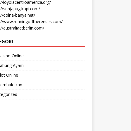
://loyolacentroamerica.org/
://senjapagikopi.com/
://dolna-banya.net/
://www.runningoffthereeses.com/
://australiaatberlin.com/
EGORI
Casino Online
 Sabung Ayam
Slot Online
Tembak Ikan
tegorized