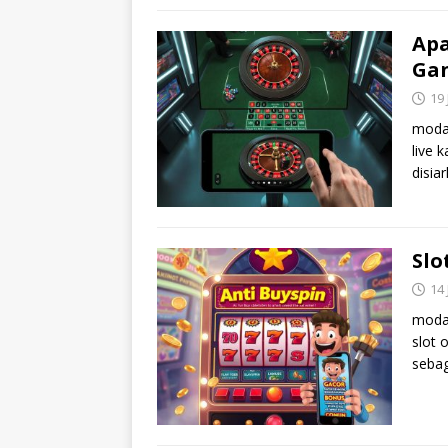
Apa
Ga
19 
modal
live 
disia
Slo
14 
modal
slot 
sebag