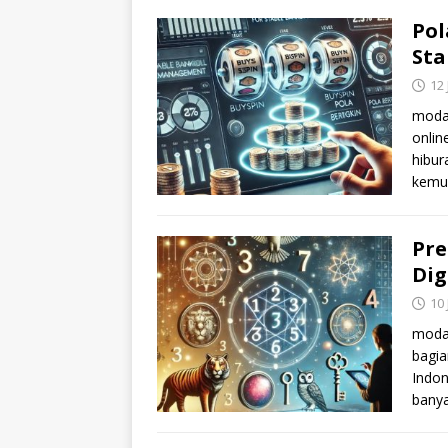
Pol
Sta
12 
modal
onlin
hibur
kemu
Pre
Dig
10 
modal
bagia
Indon
bany