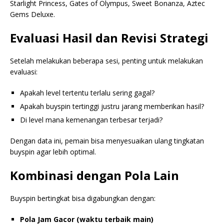
Starlight Princess, Gates of Olympus, Sweet Bonanza, Aztec
Gems Deluxe.
Evaluasi Hasil dan Revisi Strategi
Setelah melakukan beberapa sesi, penting untuk melakukan
evaluasi:
Apakah level tertentu terlalu sering gagal?
Apakah buyspin tertinggi justru jarang memberikan hasil?
Di level mana kemenangan terbesar terjadi?
Dengan data ini, pemain bisa menyesuaikan ulang tingkatan
buyspin agar lebih optimal.
Kombinasi dengan Pola Lain
Buyspin bertingkat bisa digabungkan dengan:
Pola Jam Gacor (waktu terbaik main)