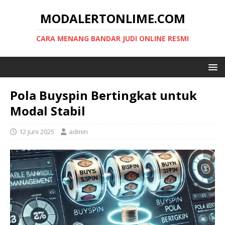
MODALERTONLIME.COM
CARA MENANG BANDAR JUDI ONLINE RESMI
Pola Buyspin Bertingkat untuk
Modal Stabil
12 Juni 2025
admin