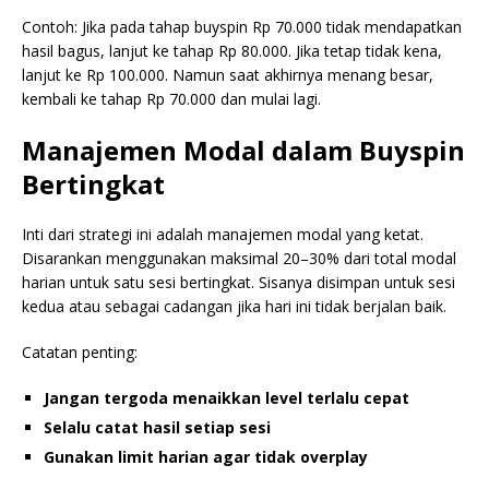
Contoh: Jika pada tahap buyspin Rp 70.000 tidak mendapatkan
hasil bagus, lanjut ke tahap Rp 80.000. Jika tetap tidak kena,
lanjut ke Rp 100.000. Namun saat akhirnya menang besar,
kembali ke tahap Rp 70.000 dan mulai lagi.
Manajemen Modal dalam Buyspin
Bertingkat
Inti dari strategi ini adalah manajemen modal yang ketat.
Disarankan menggunakan maksimal 20–30% dari total modal
harian untuk satu sesi bertingkat. Sisanya disimpan untuk sesi
kedua atau sebagai cadangan jika hari ini tidak berjalan baik.
Catatan penting:
Jangan tergoda menaikkan level terlalu cepat
Selalu catat hasil setiap sesi
Gunakan limit harian agar tidak overplay