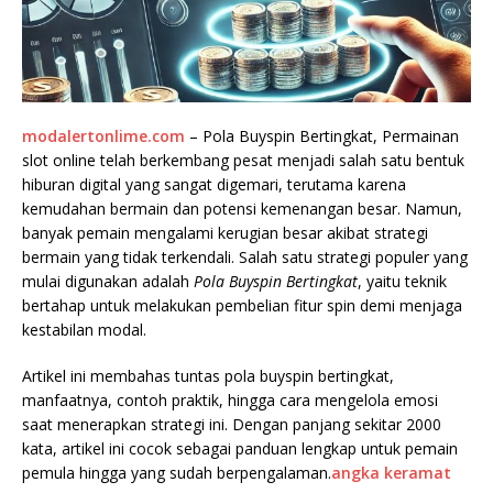
modalertonlime.com
– Pola Buyspin Bertingkat, Permainan
slot online telah berkembang pesat menjadi salah satu bentuk
hiburan digital yang sangat digemari, terutama karena
kemudahan bermain dan potensi kemenangan besar. Namun,
banyak pemain mengalami kerugian besar akibat strategi
bermain yang tidak terkendali. Salah satu strategi populer yang
mulai digunakan adalah
Pola Buyspin Bertingkat
, yaitu teknik
bertahap untuk melakukan pembelian fitur spin demi menjaga
kestabilan modal.
Artikel ini membahas tuntas pola buyspin bertingkat,
manfaatnya, contoh praktik, hingga cara mengelola emosi
saat menerapkan strategi ini. Dengan panjang sekitar 2000
kata, artikel ini cocok sebagai panduan lengkap untuk pemain
pemula hingga yang sudah berpengalaman.
angka keramat