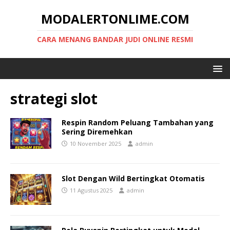
MODALERTONLIME.COM
CARA MENANG BANDAR JUDI ONLINE RESMI
strategi slot
Respin Random Peluang Tambahan yang
Sering Diremehkan
10 November 2025
admin
Slot Dengan Wild Bertingkat Otomatis
11 Agustus 2025
admin