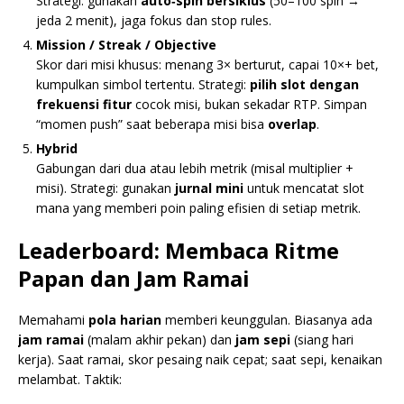
Strategi: gunakan
auto‑spin bersiklus
(50–100 spin →
jeda 2 menit), jaga fokus dan stop rules.
Mission / Streak / Objective
Skor dari misi khusus: menang 3× berturut, capai 10×+ bet,
kumpulkan simbol tertentu. Strategi:
pilih slot dengan
frekuensi fitur
cocok misi, bukan sekadar RTP. Simpan
“momen push” saat beberapa misi bisa
overlap
.
Hybrid
Gabungan dari dua atau lebih metrik (misal multiplier +
misi). Strategi: gunakan
jurnal mini
untuk mencatat slot
mana yang memberi poin paling efisien di setiap metrik.
Leaderboard: Membaca Ritme
Papan dan Jam Ramai
Memahami
pola harian
memberi keunggulan. Biasanya ada
jam ramai
(malam akhir pekan) dan
jam sepi
(siang hari
kerja). Saat ramai, skor pesaing naik cepat; saat sepi, kenaikan
melambat. Taktik: