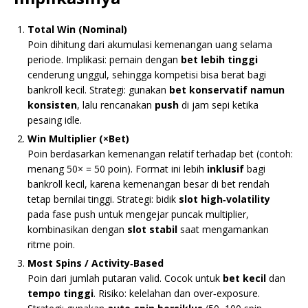
Total Win (Nominal)
Poin dihitung dari akumulasi kemenangan uang selama
periode. Implikasi: pemain dengan
bet lebih tinggi
cenderung unggul, sehingga kompetisi bisa berat bagi
bankroll kecil. Strategi: gunakan
bet konservatif namun
konsisten
, lalu rencanakan
push
di jam sepi ketika
pesaing idle.
Win Multiplier (×Bet)
Poin berdasarkan kemenangan relatif terhadap bet (contoh:
menang 50× = 50 poin). Format ini lebih
inklusif
bagi
bankroll kecil, karena kemenangan besar di bet rendah
tetap bernilai tinggi. Strategi: bidik
slot high‑volatility
pada fase push untuk mengejar puncak multiplier,
kombinasikan dengan
slot stabil
saat mengamankan
ritme poin.
Most Spins / Activity‑Based
Poin dari jumlah putaran valid. Cocok untuk
bet kecil
dan
tempo tinggi
. Risiko: kelelahan dan over‑exposure.