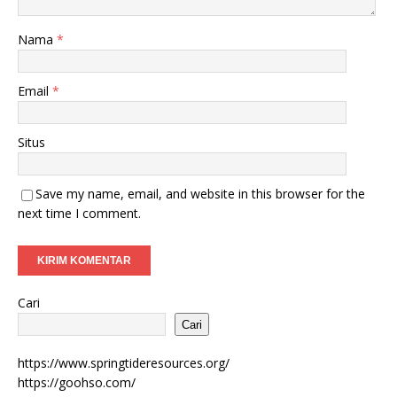
Nama
*
Email
*
Situs
Save my name, email, and website in this browser for the
next time I comment.
Cari
Cari
https://www.springtideresources.org/
https://goohso.com/