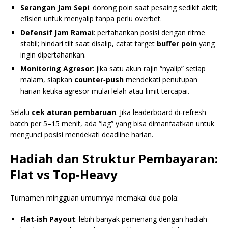
Serangan Jam Sepi
: dorong poin saat pesaing sedikit aktif;
efisien untuk menyalip tanpa perlu overbet.
Defensif Jam Ramai
: pertahankan posisi dengan ritme
stabil; hindari tilt saat disalip, catat target
buffer poin
yang
ingin dipertahankan.
Monitoring Agresor
: jika satu akun rajin “nyalip” setiap
malam, siapkan
counter‑push
mendekati penutupan
harian ketika agresor mulai lelah atau limit tercapai.
Selalu
cek aturan pembaruan
. Jika leaderboard di‑refresh
batch per 5–15 menit, ada “lag” yang bisa dimanfaatkan untuk
mengunci posisi mendekati deadline harian.
Hadiah dan Struktur Pembayaran:
Flat vs Top‑Heavy
Turnamen mingguan umumnya memakai dua pola:
Flat‑ish Payout
: lebih banyak pemenang dengan hadiah