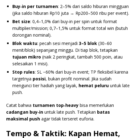
Buy‑in per turnamen
: 2–5% dari saldo hiburan mingguan
(jika saldo hiburan Rp10 juta → Rp200–500 ribu per event).
Bet size
: 0,4–1,0% dari buy‑in per spin untuk format
multiplier/mission; 0,7–1,5% untuk format total win (butuh
dorongan nominal).
Blok waktu
: pecah sesi menjadi
3–5 blok
(30–60
menit/blok) sepanjang minggu. Di tiap blok, tetapkan
tujuan mikro
(naik 2 peringkat, tambah 500 poin, atau
selesaikan 1 misi).
Stop rules
: SL −60% dari buy‑in event; TP fleksibel karena
targetnya
posisi
, bukan profit nominal. Jika sudah
mengunci tier hadiah yang layak,
hemat peluru
untuk late
push.
Catat bahwa
turnamen top‑heavy
bisa memerlukan
cadangan buy‑in
untuk late push. Tetapkan
batas
maksimal push
agar tidak terseret euforia.
Tempo & Taktik: Kapan Hemat,