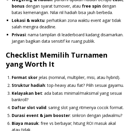
bonus
dengan syarat turnover, atau
free spin
dengan
batas kemenangan. Nilai riil hadiah bisa jauh berbeda.
Lokasi & waktu
: perhatikan zona waktu event agar tidak
salah mengira deadline.
Privasi
: nama tampilan di leaderboard kadang disamarkan.
Jangan bagikan data sensitif ke ruang publik.
Checklist Memilih Turnamen
yang Worth It
Format skor
jelas (nominal, multiplier, misi, atau hybrid).
Struktur hadiah
: top‑heavy atau flat? Pilih sesuai gayamu.
Kelayakan bet
: ada batas minimal/maksimal yang sesuai
bankroll?
Daftar slot valid
: saring slot yang ritmenya cocok format.
Durasi event & jam booster
: sinkron dengan jadwalmu?
Biaya masuk
: free vs berbayar; hitung ROI masuk akal
atau tidak.