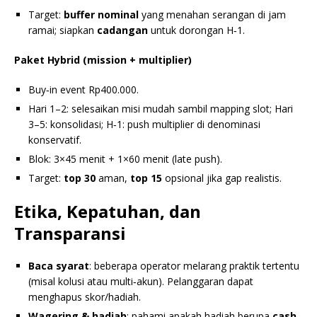
Target:
buffer nominal
yang menahan serangan di jam
ramai; siapkan
cadangan
untuk dorongan H‑1.
Paket Hybrid (mission + multiplier)
Buy‑in event Rp400.000.
Hari 1–2: selesaikan misi mudah sambil mapping slot; Hari
3–5: konsolidasi; H‑1: push multiplier di denominasi
konservatif.
Blok: 3×45 menit + 1×60 menit (late push).
Target:
top 30
aman,
top 15
opsional jika gap realistis.
Etika, Kepatuhan, dan
Transparansi
Baca syarat
: beberapa operator melarang praktik tertentu
(misal kolusi atau multi‑akun). Pelanggaran dapat
menghapus skor/hadiah.
Wagering & hadiah
: pahami apakah hadiah berupa
cash
,