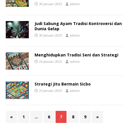
30 Januari 2025
admin
Judi Sabung Ayam Tradisi Kontroversi dan
Dunia Gelap
30 Januari 2025
admin
Menghidupkan Tradisi Seni dan Strategi
26 Januari 2025
admin
Strategi Jitu Bermain Sicbo
25 Januari 2025
admin
«
1
…
6
7
8
9
»