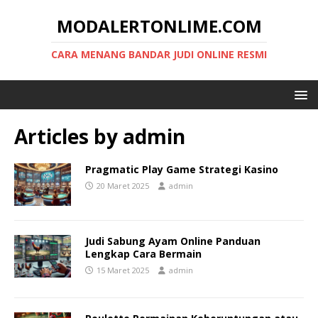
MODALERTONLIME.COM
CARA MENANG BANDAR JUDI ONLINE RESMI
Articles by
admin
Pragmatic Play Game Strategi Kasino
20 Maret 2025
admin
Judi Sabung Ayam Online Panduan
Lengkap Cara Bermain
15 Maret 2025
admin