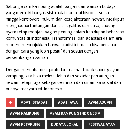
Sabung ayam kampung adalah bagian dari warisan budaya
yang memiliki banyak sisi, mulai dari nilai historis, sosial,
hingga kontroversi hukum dan kesejahteraan hewan. Meskipun
menghadapi tantangan dari sisi legalitas dan etika, sabung
ayam tetap menjadi bagian penting dalam kehidupan beberapa
komunitas di Indonesia. Transformasi dan adaptasi dalam era
modern menunjukkan bahwa tradisi ini masih bisa bertahan,
dengan cara yang lebih positif dan sesuai dengan
perkembangan zaman.
Dengan memahami sejarah dan makna di balik sabung ayam
kampung, kita bisa melihat lebih dari sekadar pertarungan
hewan, tetapi juga sebagai cerminan dari dinamika sosial dan
budaya masyarakat Indonesia.
ADAT ISTIADAT
ADAT JAWA
AYAM ADUAN
AYAM KAMPUNG
AYAM KAMPUNG INDONESIA
AYAM PETARUNG
BUDAYA LOKAL
FESTIVAL AYAM