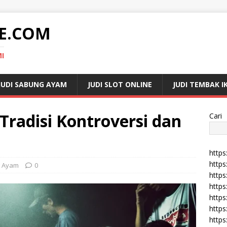
E.COM
I
JUDI SABUNG AYAM
JUDI SLOT ONLINE
JUDI TEMBAK I
Tradisi Kontroversi dan
Cari
https
https
g Ayam
0
https
https
https
https
https