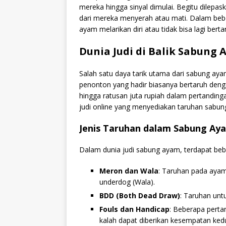
mereka hingga sinyal dimulai. Begitu dilepa
dari mereka menyerah atau mati. Dalam beber
ayam melarikan diri atau tidak bisa lagi berta
Dunia Judi di Balik Sabung
Salah satu daya tarik utama dari sabung ay
penonton yang hadir biasanya bertaruh denga
hingga ratusan juta rupiah dalam pertandingan
judi online yang menyediakan taruhan sabung
Jenis Taruhan dalam Sabung Ay
Dalam dunia judi sabung ayam, terdapat be
Meron dan Wala
: Taruhan pada aya
underdog (Wala).
BDD (Both Dead Draw)
: Taruhan unt
Fouls dan Handicap
: Beberapa pert
kalah dapat diberikan kesempatan ked