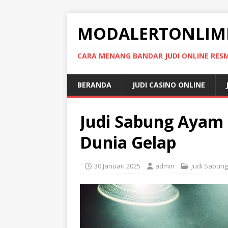
MODALERTONLIM
CARA MENANG BANDAR JUDI ONLINE RESM
BERANDA
JUDI CASINO ONLINE
Judi Sabung Ayam 
Dunia Gelap
30 Januari 2025
admin
Judi Sabun