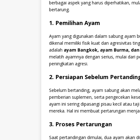
berbagai aspek yang harus diperhatikan, mula
bertarung.
1.
Pemilihan Ayam
Ayam yang digunakan dalam sabung ayam buk
dikenal memiliki fisik kuat dan agresivitas 
adalah
ayam Bangkok, ayam Burma, dan 
melatih ayamnya dengan serius, mulai dari p
peningkatan agresi.
2.
Persiapan Sebelum Pertandin
Sebelum bertanding, ayam sabung akan melal
pemberian suplemen, serta pengecekan keseha
ayam ini sering dipasangi pisau kecil atau t
mereka. Hal ini membuat pertarungan menjadi
3.
Proses Pertarungan
Saat pertandingan dimulai, dua ayam akan 