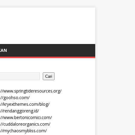
KAN
Cari
://www.springtideresources.org/
://goohso.com/
://kryexthemes.com/blog/
://rendanggoreng.id/
://www.bertonicornici.com/
://cuddaloreorganics.com/
://mychaosmybliss.com/