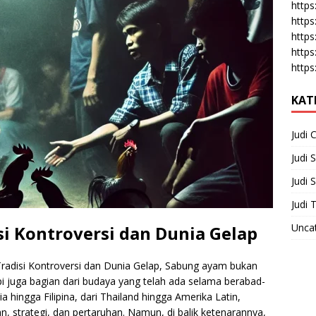
https
https
https
https
https
KAT
Judi 
Judi
Judi 
Judi 
Unca
i Kontroversi dan Dunia Gelap
radisi Kontroversi dan Dunia Gelap, Sabung ayam bukan
i juga bagian dari budaya yang telah ada selama berabad-
a hingga Filipina, dari Thailand hingga Amerika Latin,
, strategi, dan pertaruhan. Namun, di balik ketenarannya,