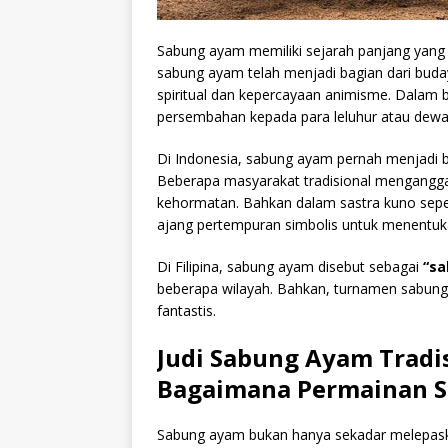
Sabung ayam memiliki sejarah panjang yang d
sabung ayam telah menjadi bagian dari buday
spiritual dan kepercayaan animisme. Dalam
persembahan kepada para leluhur atau dewa
Di Indonesia, sabung ayam pernah menjadi ba
Beberapa masyarakat tradisional mengangg
kehormatan. Bahkan dalam sastra kuno sepe
ajang pertempuran simbolis untuk menentuk
Di Filipina, sabung ayam disebut sebagai
“sa
beberapa wilayah. Bahkan, turnamen sabung 
fantastis.
Judi Sabung Ayam Tradis
Bagaimana Permainan 
Sabung ayam bukan hanya sekadar melepask