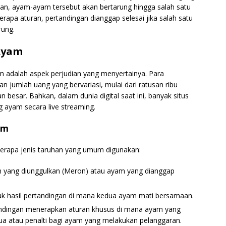
skan, ayam-ayam tersebut akan bertarung hingga salah satu
apa aturan, pertandingan dianggap selesai jika salah satu
rung.
 Ayam
am adalah aspek perjudian yang menyertainya. Para
n jumlah uang yang bervariasi, mulai dari ratusan ribu
 besar. Bahkan, dalam dunia digital saat ini, banyak situs
 ayam secara live streaming.
am
berapa jenis taruhan yang umum digunakan:
m yang diunggulkan (Meron) atau ayam yang dianggap
uk hasil pertandingan di mana kedua ayam mati bersamaan.
andingan menerapkan aturan khusus di mana ayam yang
ua atau penalti bagi ayam yang melakukan pelanggaran.