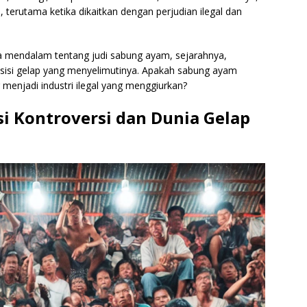
 terutama ketika dikaitkan dengan perjudian ilegal dan
ra mendalam tentang judi sabung ayam, sejarahnya,
 sisi gelap yang menyelimutinya. Apakah sabung ayam
 menjadi industri ilegal yang menggiurkan?
i Kontroversi dan Dunia Gelap