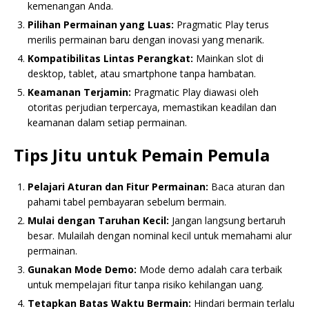
kemenangan Anda.
Pilihan Permainan yang Luas:
Pragmatic Play terus
merilis permainan baru dengan inovasi yang menarik.
Kompatibilitas Lintas Perangkat:
Mainkan slot di
desktop, tablet, atau smartphone tanpa hambatan.
Keamanan Terjamin:
Pragmatic Play diawasi oleh
otoritas perjudian terpercaya, memastikan keadilan dan
keamanan dalam setiap permainan.
Tips Jitu untuk Pemain Pemula
Pelajari Aturan dan Fitur Permainan:
Baca aturan dan
pahami tabel pembayaran sebelum bermain.
Mulai dengan Taruhan Kecil:
Jangan langsung bertaruh
besar. Mulailah dengan nominal kecil untuk memahami alur
permainan.
Gunakan Mode Demo:
Mode demo adalah cara terbaik
untuk mempelajari fitur tanpa risiko kehilangan uang.
Tetapkan Batas Waktu Bermain:
Hindari bermain terlalu