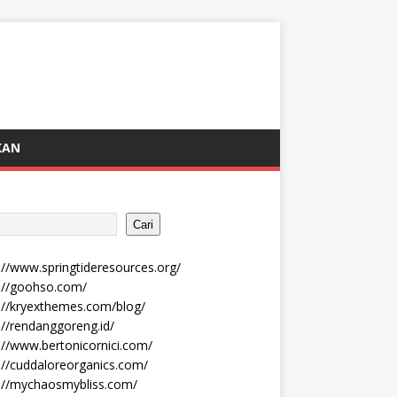
KAN
Cari
://www.springtideresources.org/
://goohso.com/
://kryexthemes.com/blog/
://rendanggoreng.id/
://www.bertonicornici.com/
://cuddaloreorganics.com/
://mychaosmybliss.com/