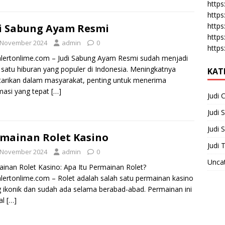
https
https
https
i Sabung Ayam Resmi
https
 November 2024
admin
0
https
ertonlime.com – Judi Sabung Ayam Resmi sudah menjadi
 satu hiburan yang populer di Indonesia. Meningkatnya
KAT
tarikan dalam masyarakat, penting untuk menerima
masi yang tepat
[…]
Judi 
Judi
Judi 
mainan Rolet Kasino
Judi 
 November 2024
admin
0
Unca
inan Rolet Kasino: Apa Itu Permainan Rolet?
ertonlime.com – Rolet adalah salah satu permainan kasino
g ikonik dan sudah ada selama berabad-abad. Permainan ini
al
[…]