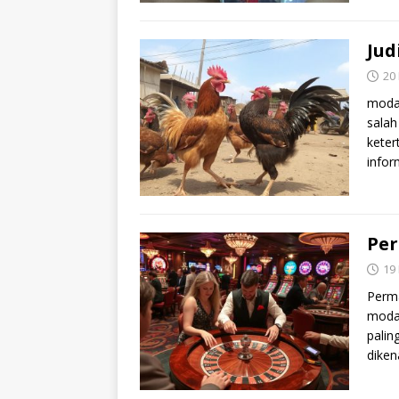
Jud
20
modal
salah
keter
infor
Per
19
Perma
modal
palin
diken