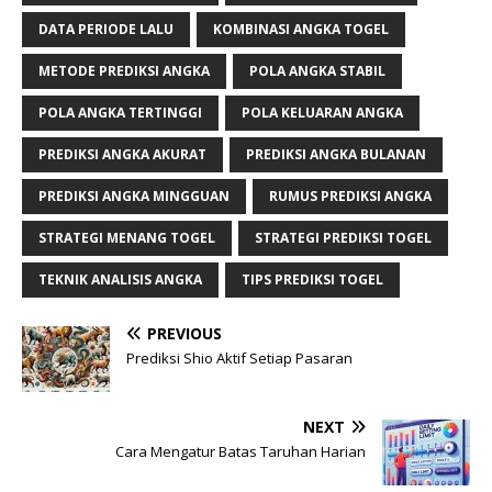
DATA PERIODE LALU
KOMBINASI ANGKA TOGEL
METODE PREDIKSI ANGKA
POLA ANGKA STABIL
POLA ANGKA TERTINGGI
POLA KELUARAN ANGKA
PREDIKSI ANGKA AKURAT
PREDIKSI ANGKA BULANAN
PREDIKSI ANGKA MINGGUAN
RUMUS PREDIKSI ANGKA
STRATEGI MENANG TOGEL
STRATEGI PREDIKSI TOGEL
TEKNIK ANALISIS ANGKA
TIPS PREDIKSI TOGEL
PREVIOUS
Prediksi Shio Aktif Setiap Pasaran
NEXT
Cara Mengatur Batas Taruhan Harian