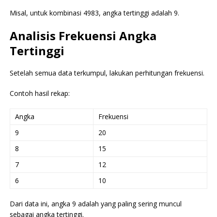
Misal, untuk kombinasi 4983, angka tertinggi adalah 9.
Analisis Frekuensi Angka
Tertinggi
Setelah semua data terkumpul, lakukan perhitungan frekuensi.
Contoh hasil rekap:
Angka
Frekuensi
9
20
8
15
7
12
6
10
Dari data ini, angka 9 adalah yang paling sering muncul
sebagai angka tertinggi.