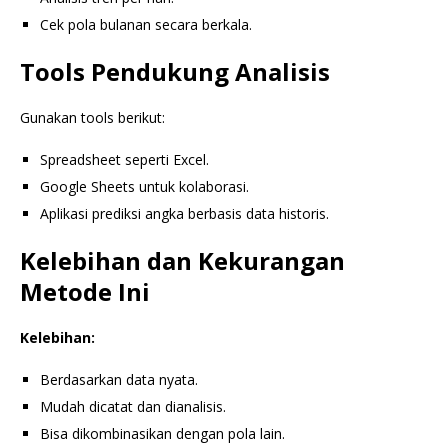
Cek pola bulanan secara berkala.
Tools Pendukung Analisis
Gunakan tools berikut:
Spreadsheet seperti Excel.
Google Sheets untuk kolaborasi.
Aplikasi prediksi angka berbasis data historis.
Kelebihan dan Kekurangan
Metode Ini
Kelebihan:
Berdasarkan data nyata.
Mudah dicatat dan dianalisis.
Bisa dikombinasikan dengan pola lain.