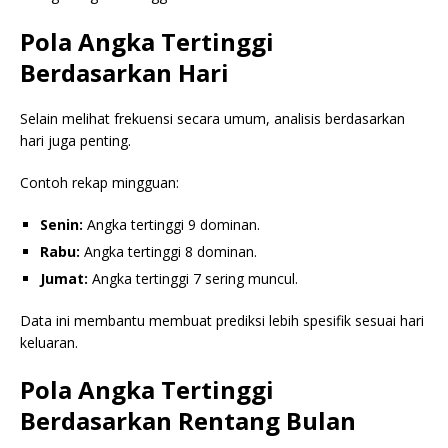
Pola Angka Tertinggi
Berdasarkan Hari
Selain melihat frekuensi secara umum, analisis berdasarkan
hari juga penting.
Contoh rekap mingguan:
Senin:
Angka tertinggi 9 dominan.
Rabu:
Angka tertinggi 8 dominan.
Jumat:
Angka tertinggi 7 sering muncul.
Data ini membantu membuat prediksi lebih spesifik sesuai hari
keluaran.
Pola Angka Tertinggi
Berdasarkan Rentang Bulan