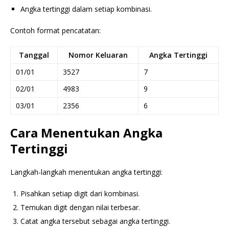
Angka tertinggi dalam setiap kombinasi.
Contoh format pencatatan:
Tanggal
Nomor Keluaran
Angka Tertinggi
01/01
3527
7
02/01
4983
9
03/01
2356
6
Cara Menentukan Angka
Tertinggi
Langkah-langkah menentukan angka tertinggi:
Pisahkan setiap digit dari kombinasi.
Temukan digit dengan nilai terbesar.
Catat angka tersebut sebagai angka tertinggi.