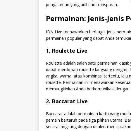
pengalaman yang adil dan transparan.
Permainan: Jenis-Jenis 
IDN Live menawarkan berbagai jenis permai
permainan populer yang dapat Anda temukan d
1.
Roulette Live
Roulette adalah salah satu permainan klasik y
dapat menikmati roulette langsung dengan 
angka, warna, atau kombinasi tertentu, lalu 
roulette. Permainan ini menawarkan keseruan 
memungkinkan Anda berkomunikasi dengan de
2.
Baccarat Live
Baccarat adalah permainan kartu yang muda
pemain bertaruh pada tiga pilihan utama: Ban
secara langsung dengan dealer, menciptakan 