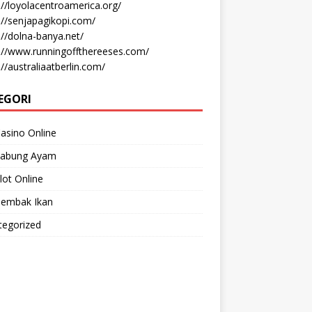
://loyolacentroamerica.org/
://senjapagikopi.com/
://dolna-banya.net/
://www.runningoffthereeses.com/
://australiaatberlin.com/
EGORI
Casino Online
 Sabung Ayam
Slot Online
Tembak Ikan
tegorized