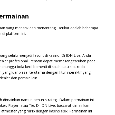
Permainan
nan yang menarik dan menantang. Berikut adalah beberapa
i platform ini:
ang selalu menjadi favorit di kasino. Di IDN Live, Anda
dealer profesional. Pemain dapat memasang taruhan pada
menunggu bola kecil berhenti di salah satu slot roda
yang luar biasa, terutama dengan fitur interaktif yang
aler dan pemain lain.
h dimainkan namun penuh strategi. Dalam permainan ini,
ker, Player, atau Tie. Di IDN Live, baccarat dimainkan
atmosfer yang mirip dengan kasino fisik. Permainan ini