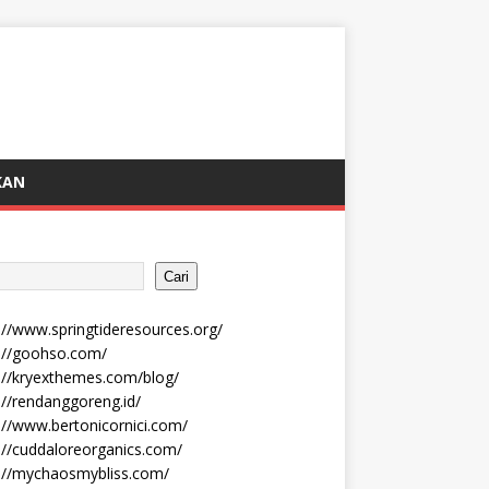
KAN
Cari
://www.springtideresources.org/
://goohso.com/
://kryexthemes.com/blog/
://rendanggoreng.id/
://www.bertonicornici.com/
://cuddaloreorganics.com/
://mychaosmybliss.com/