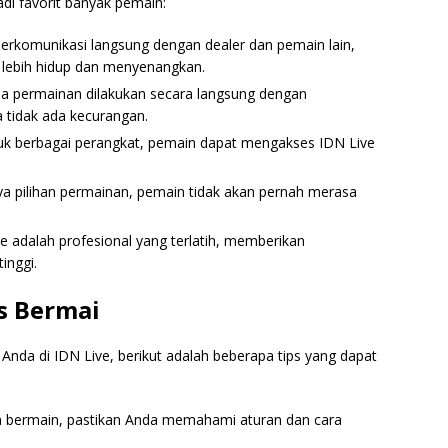
di favorit banyak pemain:
berkomunikasi langsung dengan dealer dan pemain lain,
lebih hidup dan menyenangkan.
a permainan dilakukan secara langsung dengan
tidak ada kecurangan.
uk berbagai perangkat, pemain dapat mengakses IDN Live
a pilihan permainan, pemain tidak akan pernah merasa
ve adalah profesional yang terlatih, memberikan
inggi.
s Bermai
da di IDN Live, berikut adalah beberapa tips yang dapat
m bermain, pastikan Anda memahami aturan dan cara