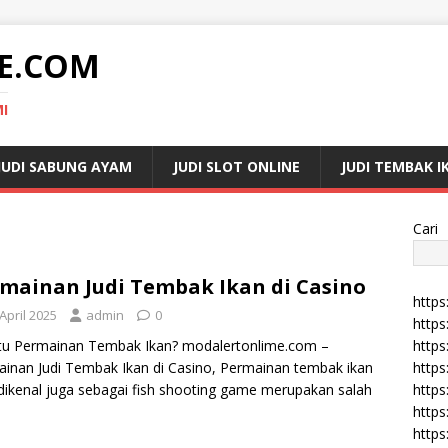
E.COM
I
JUDI SABUNG AYAM
JUDI SLOT ONLINE
JUDI TEMBAK I
Cari
mainan Judi Tembak Ikan di Casino
https
April 2025
admin
0
https
tu Permainan Tembak Ikan? modalertonlime.com –
https
inan Judi Tembak Ikan di Casino, Permainan tembak ikan
https
dikenal juga sebagai fish shooting game merupakan salah
https
https
https