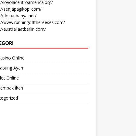
://loyolacentroamerica.org/
://senjapagikopi.com/
://dolna-banya.net/
://www.runningoffthereeses.com/
://australiaatberlin.com/
EGORI
Casino Online
 Sabung Ayam
Slot Online
Tembak Ikan
tegorized