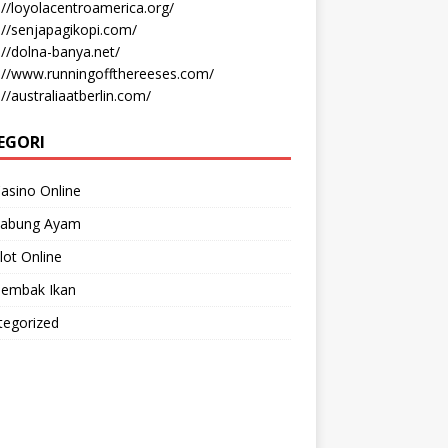
://loyolacentroamerica.org/
://senjapagikopi.com/
://dolna-banya.net/
://www.runningoffthereeses.com/
://australiaatberlin.com/
EGORI
Casino Online
 Sabung Ayam
Slot Online
Tembak Ikan
tegorized