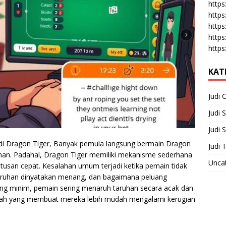
https
https
https
https
https
KAT
Judi 
Judi
Judi 
i Dragon Tiger, Banyak pemula langsung bermain Dragon
Judi 
an. Padahal, Dragon Tiger memiliki mekanisme sederhana
Unca
san cepat. Kesalahan umum terjadi ketika pemain tidak
aruhan dinyatakan menang, dan bagaimana peluang
g minim, pemain sering menaruh taruhan secara acak dan
ilah yang membuat mereka lebih mudah mengalami kerugian