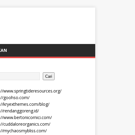
KAN
Cari
://www.springtideresources.org/
://goohso.com/
://kryexthemes.com/blog/
://rendanggoreng.id/
://www.bertonicornici.com/
://cuddaloreorganics.com/
://mychaosmybliss.com/