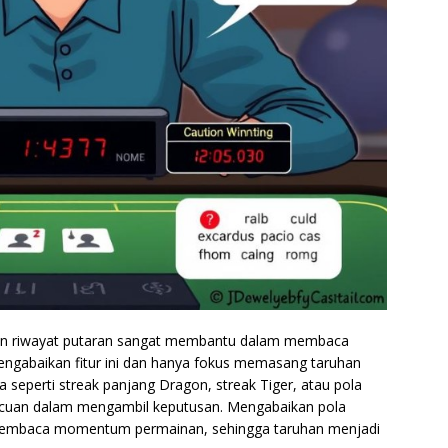
 dan riwayat putaran sangat membantu dalam membaca
ngabaikan fitur ini dan hanya fokus memasang taruhan
 seperti streak panjang Dragon, streak Tiger, atau pola
 acuan dalam mengambil keputusan. Mengabaikan pola
embaca momentum permainan, sehingga taruhan menjadi