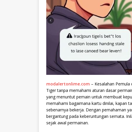
modalertonlime.com
– Kesalahan Pemula d
Tiger tanpa memahami aturan dasar permain
yang menuntut pemain untuk membuat keputu
memahami bagaimana kartu dinilai, kapan t
sebenarnya bekerja. Dengan pemahaman yan
bergantung pada keberuntungan semata. In
sejak awal permainan.