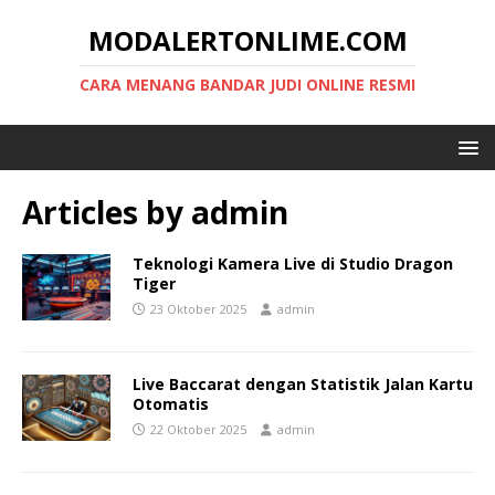
MODALERTONLIME.COM
CARA MENANG BANDAR JUDI ONLINE RESMI
Articles by
admin
Teknologi Kamera Live di Studio Dragon
Tiger
23 Oktober 2025
admin
Live Baccarat dengan Statistik Jalan Kartu
Otomatis
22 Oktober 2025
admin