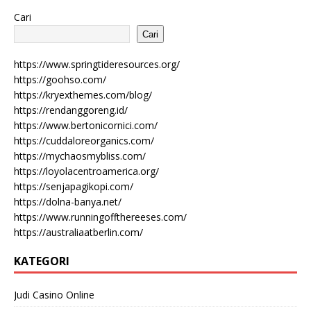
Cari
Cari
https://www.springtideresources.org/
https://goohso.com/
https://kryexthemes.com/blog/
https://rendanggoreng.id/
https://www.bertonicornici.com/
https://cuddaloreorganics.com/
https://mychaosmybliss.com/
https://loyolacentroamerica.org/
https://senjapagikopi.com/
https://dolna-banya.net/
https://www.runningoffthereeses.com/
https://australiaatberlin.com/
KATEGORI
Judi Casino Online