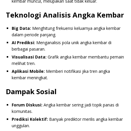
kembar muncul, melupakan saat tidak keluar.
Teknologi Analisis Angka Kembar
Big Data:
Menghitung frekuensi keluarnya angka kembar
dalam periode panjang.
AI Prediksi:
Menganalisis pola unik angka kembar di
berbagai pasaran.
Visualisasi Data:
Grafik angka kembar membantu pemain
melihat tren.
Aplikasi Mobile:
Memberi notifikasi jika tren angka
kembar meningkat.
Dampak Sosial
Forum Diskusi:
Angka kembar sering jadi topik panas di
komunitas.
Prediksi Kolektif:
Banyak prediktor merilis angka kembar
unggulan.