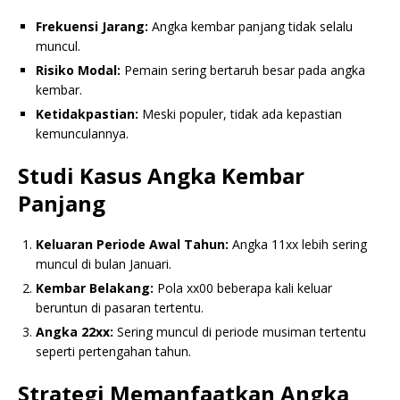
Frekuensi Jarang:
Angka kembar panjang tidak selalu
muncul.
Risiko Modal:
Pemain sering bertaruh besar pada angka
kembar.
Ketidakpastian:
Meski populer, tidak ada kepastian
kemunculannya.
Studi Kasus Angka Kembar
Panjang
Keluaran Periode Awal Tahun:
Angka 11xx lebih sering
muncul di bulan Januari.
Kembar Belakang:
Pola xx00 beberapa kali keluar
beruntun di pasaran tertentu.
Angka 22xx:
Sering muncul di periode musiman tertentu
seperti pertengahan tahun.
Strategi Memanfaatkan Angka