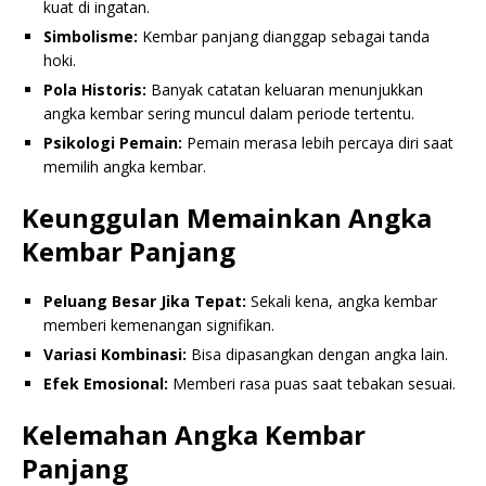
kuat di ingatan.
Simbolisme:
Kembar panjang dianggap sebagai tanda
hoki.
Pola Historis:
Banyak catatan keluaran menunjukkan
angka kembar sering muncul dalam periode tertentu.
Psikologi Pemain:
Pemain merasa lebih percaya diri saat
memilih angka kembar.
Keunggulan Memainkan Angka
Kembar Panjang
Peluang Besar Jika Tepat:
Sekali kena, angka kembar
memberi kemenangan signifikan.
Variasi Kombinasi:
Bisa dipasangkan dengan angka lain.
Efek Emosional:
Memberi rasa puas saat tebakan sesuai.
Kelemahan Angka Kembar
Panjang