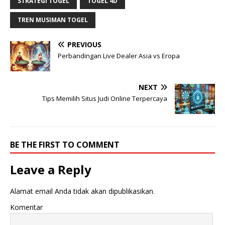
STRATEGI TOGEL
TOGEL 4D
TREN MUSIMAN TOGEL
PREVIOUS
Perbandingan Live Dealer Asia vs Eropa
NEXT
Tips Memilih Situs Judi Online Terpercaya
BE THE FIRST TO COMMENT
Leave a Reply
Alamat email Anda tidak akan dipublikasikan.
Komentar