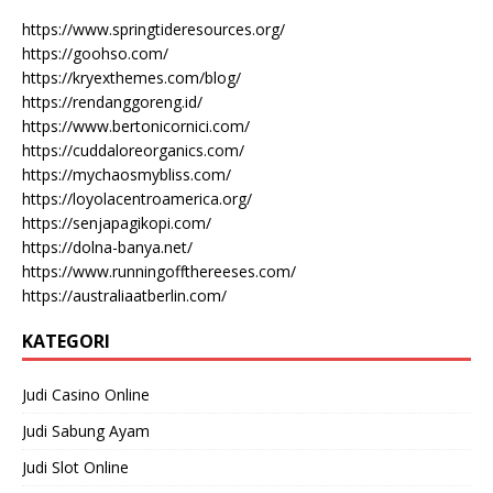
https://www.springtideresources.org/
https://goohso.com/
https://kryexthemes.com/blog/
https://rendanggoreng.id/
https://www.bertonicornici.com/
https://cuddaloreorganics.com/
https://mychaosmybliss.com/
https://loyolacentroamerica.org/
https://senjapagikopi.com/
https://dolna-banya.net/
https://www.runningoffthereeses.com/
https://australiaatberlin.com/
KATEGORI
Judi Casino Online
Judi Sabung Ayam
Judi Slot Online