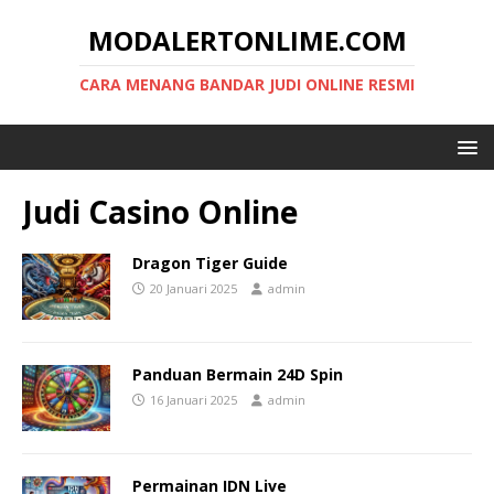
MODALERTONLIME.COM
CARA MENANG BANDAR JUDI ONLINE RESMI
Judi Casino Online
Dragon Tiger Guide
20 Januari 2025
admin
Panduan Bermain 24D Spin
16 Januari 2025
admin
Permainan IDN Live