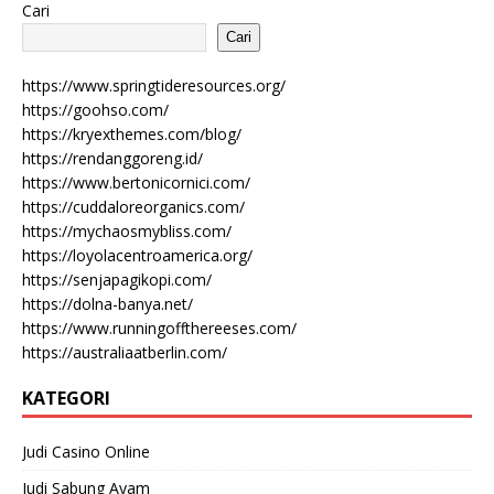
Cari
Cari
https://www.springtideresources.org/
https://goohso.com/
https://kryexthemes.com/blog/
https://rendanggoreng.id/
https://www.bertonicornici.com/
https://cuddaloreorganics.com/
https://mychaosmybliss.com/
https://loyolacentroamerica.org/
https://senjapagikopi.com/
https://dolna-banya.net/
https://www.runningoffthereeses.com/
https://australiaatberlin.com/
KATEGORI
Judi Casino Online
Judi Sabung Ayam