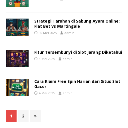
Strategi Taruhan di Sabung Ayam Online:
Flat Bet vs Martingale
10 Mei 2025
admin
Fitur Tersembunyi di Slot Jarang Diketahui
8 Mei 2025
admin
Cara Klaim Free Spin Harian dari Situs Slot
Gacor
4 Mei 2025
admin
1
2
»