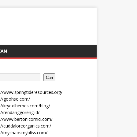
KAN
Cari
://www.springtideresources.org/
://goohso.com/
://kryexthemes.com/blog/
://rendanggoreng.id/
://www.bertonicornici.com/
://cuddaloreorganics.com/
://mychaosmybliss.com/