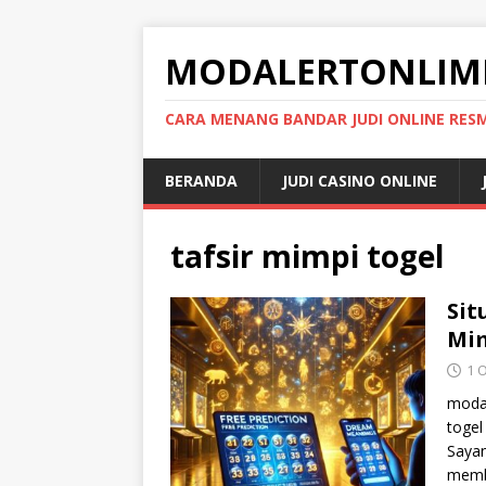
MODALERTONLIM
CARA MENANG BANDAR JUDI ONLINE RESM
BERANDA
JUDI CASINO ONLINE
tafsir mimpi togel
Sit
Mim
1 
modal
togel
Sayan
memb