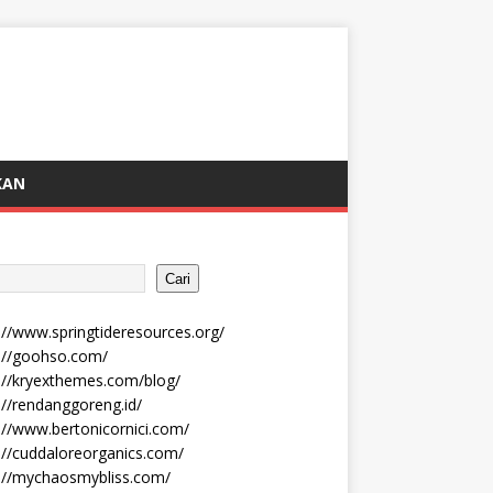
KAN
Cari
://www.springtideresources.org/
://goohso.com/
://kryexthemes.com/blog/
://rendanggoreng.id/
://www.bertonicornici.com/
://cuddaloreorganics.com/
://mychaosmybliss.com/