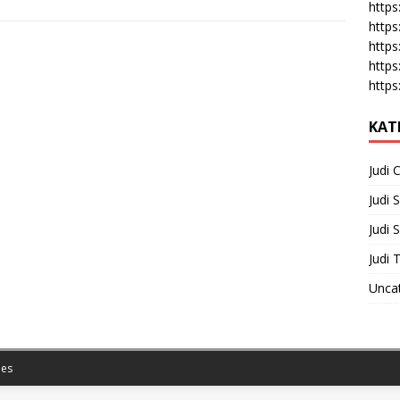
https
https
https
https
https
KAT
Judi 
Judi
Judi 
Judi 
Unca
es