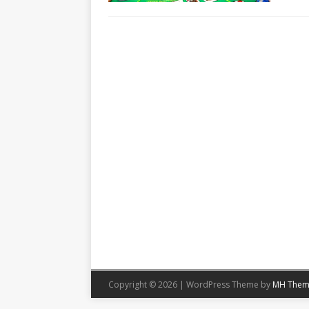
Copyright © 2026 | WordPress Theme by
MH Them