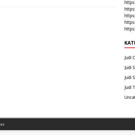
https
https
https
https
https
KAT
Judi 
Judi
Judi 
Judi 
Unca
es