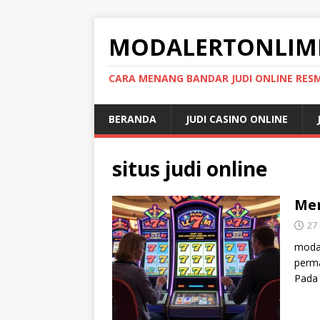
MODALERTONLIM
CARA MENANG BANDAR JUDI ONLINE RESM
BERANDA
JUDI CASINO ONLINE
situs judi online
Men
27
modal
perma
Pada