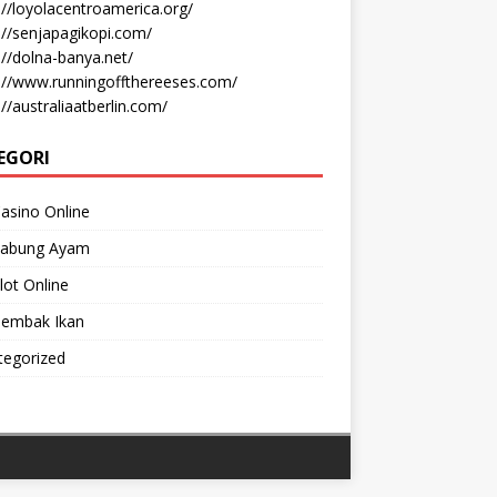
://loyolacentroamerica.org/
://senjapagikopi.com/
://dolna-banya.net/
://www.runningoffthereeses.com/
://australiaatberlin.com/
EGORI
Casino Online
 Sabung Ayam
Slot Online
Tembak Ikan
tegorized