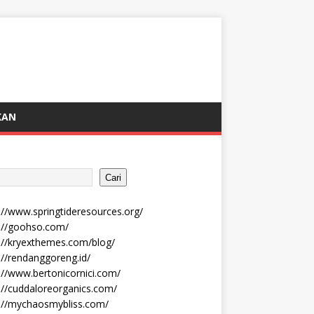
KAN
Cari
://www.springtideresources.org/
://goohso.com/
://kryexthemes.com/blog/
://rendanggoreng.id/
://www.bertonicornici.com/
://cuddaloreorganics.com/
://mychaosmybliss.com/