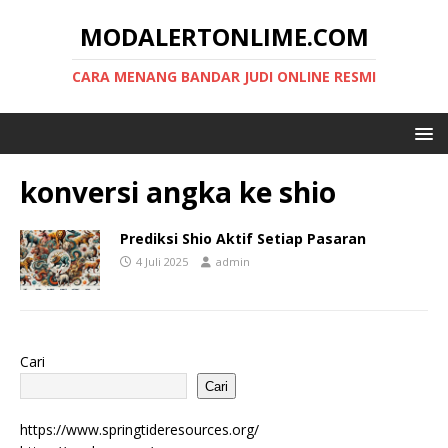
MODALERTONLIME.COM
CARA MENANG BANDAR JUDI ONLINE RESMI
konversi angka ke shio
Prediksi Shio Aktif Setiap Pasaran
4 Juli 2025
admin
Cari
Cari
https://www.springtideresources.org/