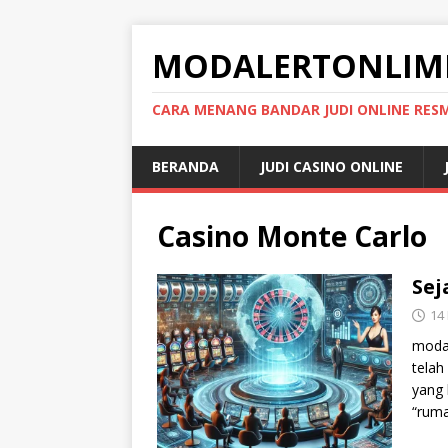
MODALERTONLIM
CARA MENANG BANDAR JUDI ONLINE RESM
BERANDA
JUDI CASINO ONLINE
Casino Monte Carlo
Sej
14
moda
telah
yang 
“rum