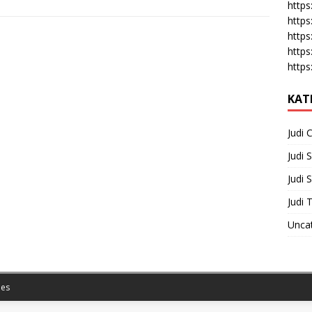
https
https
https
https
https
KAT
Judi 
Judi
Judi 
Judi 
Unca
es