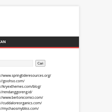
KAN
Cari
://www.springtideresources.org/
://goohso.com/
://kryexthemes.com/blog/
://rendanggoreng.id/
://www.bertonicornici.com/
://cuddaloreorganics.com/
://mychaosmybliss.com/